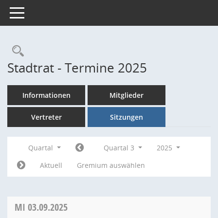
Toggle navigation
Rechercheauswahl
Stadtrat - Termine 2025
Informationen
Mitglieder
Vertreter
Sitzungen
Quartal
Quartal 3
2025
Aktuell
Gremium auswählen
MI
03.09.2025