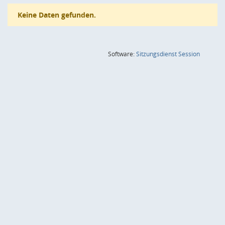
Keine Daten gefunden.
(Wird in
Software:
Sitzungsdienst
Session