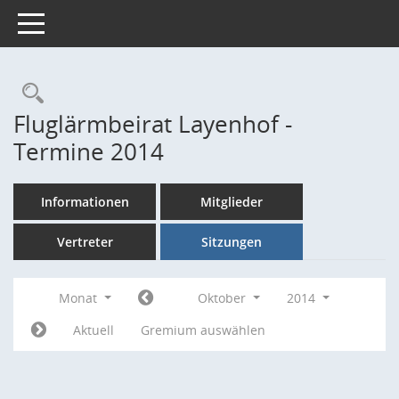
Toggle navigation
Rechercheauswahl
Fluglärmbeirat Layenhof -
Termine 2014
Informationen
Mitglieder
Vertreter
Sitzungen
Monat
Oktober
2014
Aktuell
Gremium auswählen