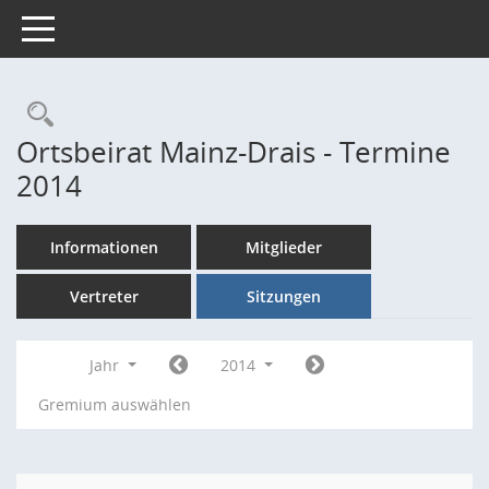
Toggle navigation
Rechercheauswahl
Ortsbeirat Mainz-Drais - Termine
2014
Informationen
Mitglieder
Vertreter
Sitzungen
Jahr
2014
Gremium auswählen