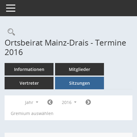
Toggle navigation
Rechercheauswahl
Ortsbeirat Mainz-Drais - Termine
2016
Informationen
Mitglieder
Vertreter
Sitzungen
Jahr
2016
Gremium auswählen