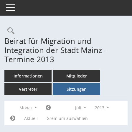
Toggle navigation
Rechercheauswahl
Beirat für Migration und
Integration der Stadt Mainz -
Termine 2013
Informationen
Mitglieder
Vertreter
Sitzungen
Monat
Juli
2013
Aktuell
Gremium auswählen