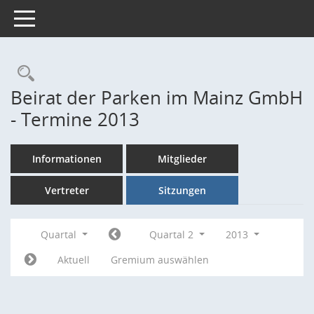
Toggle navigation
Rechercheauswahl
Beirat der Parken im Mainz GmbH
- Termine 2013
Informationen
Mitglieder
Vertreter
Sitzungen
Quartal
Quartal 2
2013
Aktuell
Gremium auswählen