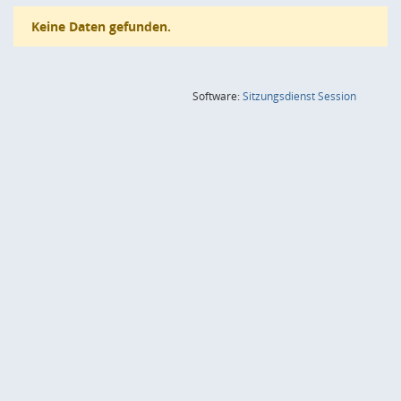
Keine Daten gefunden.
(Wird in
Software:
Sitzungsdienst
Session