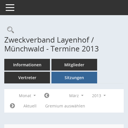
Toggle navigation
Rechercheauswahl
Zweckverband Layenhof /
Münchwald - Termine 2013
Informationen
Mitglieder
Vertreter
Sitzungen
Monat
März
2013
Aktuell
Gremium auswählen