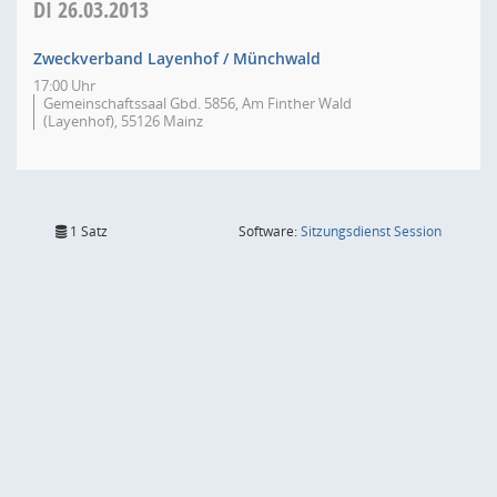
DI
26.03.2013
Zweckverband Layenhof / Münchwald
17:00 Uhr
Gemeinschaftssaal Gbd. 5856, Am Finther Wald
(Layenhof), 55126 Mainz
(Wird in
1 Satz
Software:
Sitzungsdienst
Session