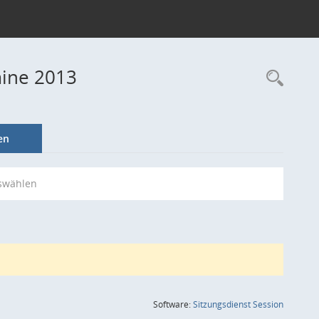
mine 2013
Rec
en
swählen
(Wird in
Software:
Sitzungsdienst
Session