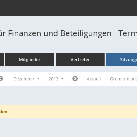
ür Finanzen und Beteiligungen - Ter
Mitglieder
Vertreter
Sitzung
Dezember
2013
Aktuell
Gremium au
den.