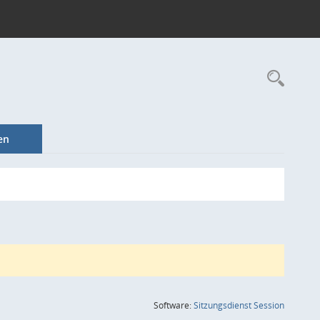
Rec
en
(Wird in
Software:
Sitzungsdienst
Session