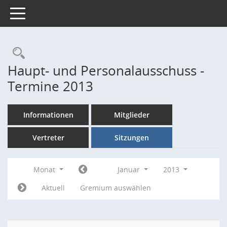
Toggle navigation
Rechercheauswahl
Haupt- und Personalausschuss -
Termine 2013
Informationen
Mitglieder
Vertreter
Sitzungen
Monat
Januar
2013
Aktuell
Gremium auswählen