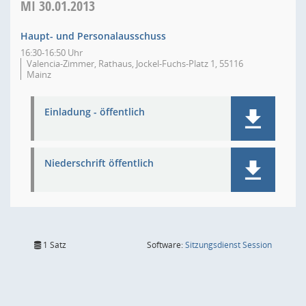
MI
30.01.2013
Haupt- und Personalausschuss
16:30-16:50 Uhr
Valencia-Zimmer, Rathaus, Jockel-Fuchs-Platz 1, 55116
Mainz
Einladung - öffentlich
Niederschrift öffentlich
(Wird in
1 Satz
Software:
Sitzungsdienst
Session