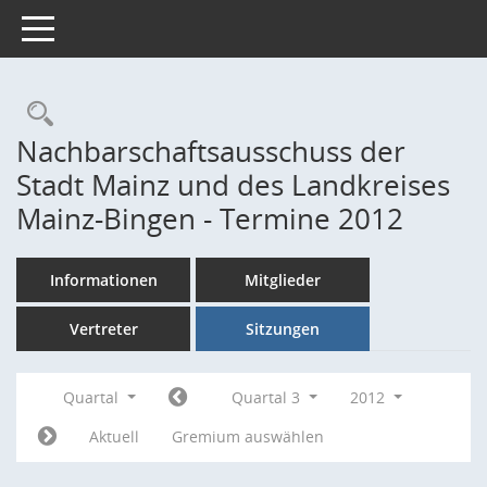
Toggle navigation
Rechercheauswahl
Nachbarschaftsausschuss der
Stadt Mainz und des Landkreises
Mainz-Bingen - Termine 2012
Informationen
Mitglieder
Vertreter
Sitzungen
Quartal
Quartal 3
2012
Aktuell
Gremium auswählen