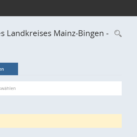
s Landkreises Mainz-Bingen -
Rec
en
swählen