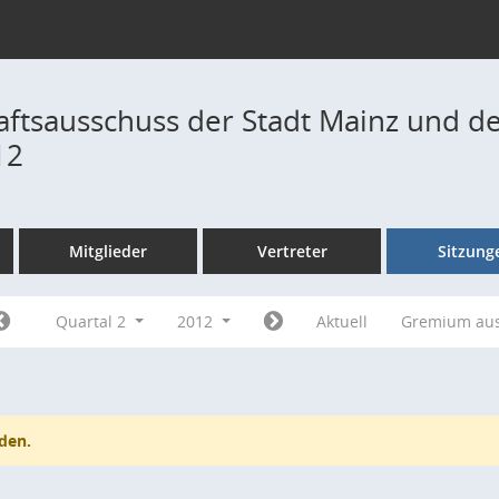
ftsausschuss der Stadt Mainz und de
12
Mitglieder
Vertreter
Sitzung
Quartal 2
2012
Aktuell
Gremium au
den.