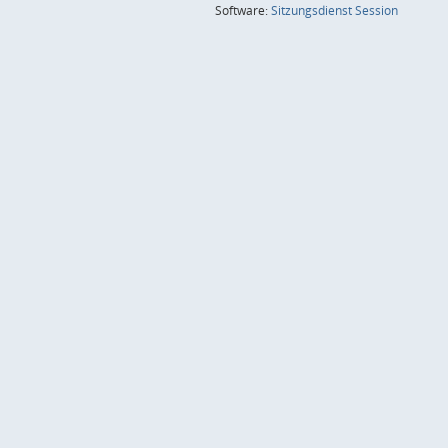
(Wird in
Software:
Sitzungsdienst
Session