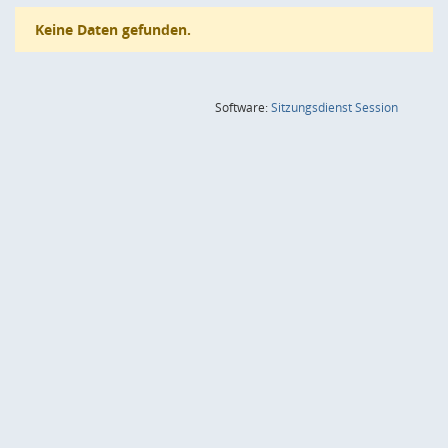
Keine Daten gefunden.
(Wird in
Software:
Sitzungsdienst
Session