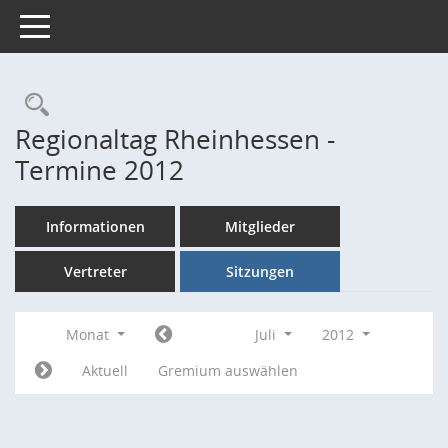
Toggle navigation
Rechercheauswahl
Regionaltag Rheinhessen -
Termine 2012
Informationen
Mitglieder
Vertreter
Sitzungen
Monat
Juli
2012
Aktuell
Gremium auswählen