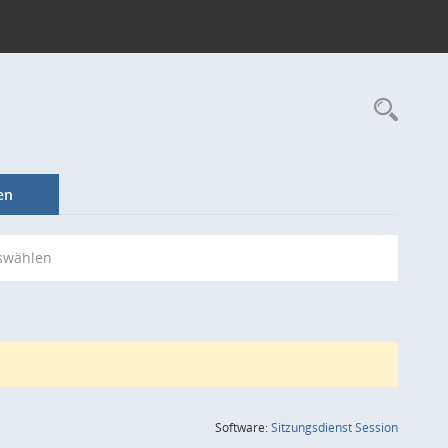
Rec
en
swählen
(Wird in
Software:
Sitzungsdienst
Session