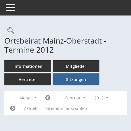
Toggle navigation
Rechercheauswahl
Ortsbeirat Mainz-Oberstadt -
Termine 2012
Informationen
Mitglieder
Vertreter
Sitzungen
Monat
Februar
2012
Aktuell
Gremium auswählen