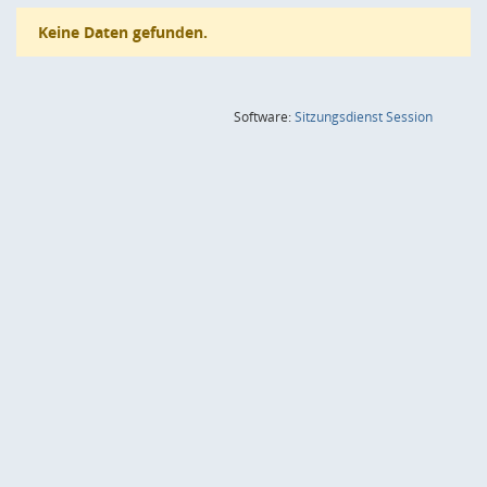
Keine Daten gefunden.
(Wird in
Software:
Sitzungsdienst
Session