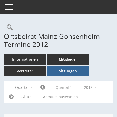
Toggle navigation
Rechercheauswahl
Ortsbeirat Mainz-Gonsenheim -
Termine 2012
Informationen
Mitglieder
Vertreter
Sitzungen
Quartal
Quartal 1
2012
Aktuell
Gremium auswählen