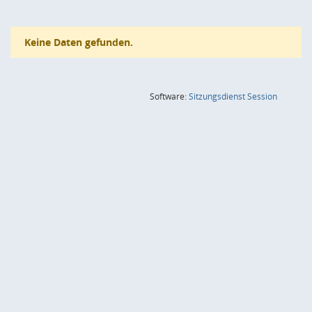
Keine Daten gefunden.
(Wird in
Software:
Sitzungsdienst
Session