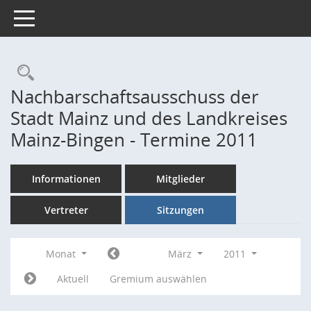
Toggle navigation
Rechercheauswahl
Nachbarschaftsausschuss der
Stadt Mainz und des Landkreises
Mainz-Bingen - Termine 2011
Informationen
Mitglieder
Vertreter
Sitzungen
Monat
März
2011
Aktuell
Gremium auswählen