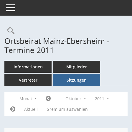
Toggle navigation
Rechercheauswahl
Ortsbeirat Mainz-Ebersheim -
Termine 2011
Informationen
Mitglieder
Vertreter
Sitzungen
Monat
Oktober
2011
Aktuell
Gremium auswählen