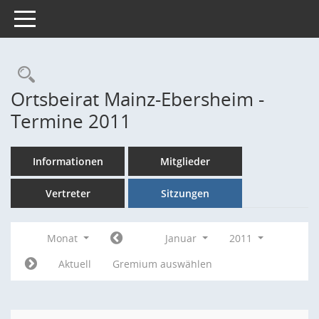
Toggle navigation
Rechercheauswahl
Ortsbeirat Mainz-Ebersheim -
Termine 2011
Informationen
Mitglieder
Vertreter
Sitzungen
Monat
Januar
2011
Aktuell
Gremium auswählen