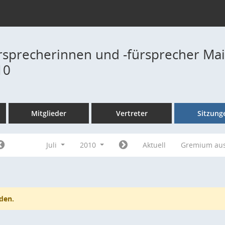
rsprecherinnen und -fürsprecher Ma
10
Mitglieder
Vertreter
Sitzung
Juli
2010
Aktuell
Gremium au
den.