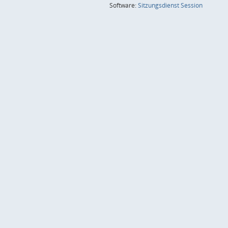
(Wird in
Software:
Sitzungsdienst
Session