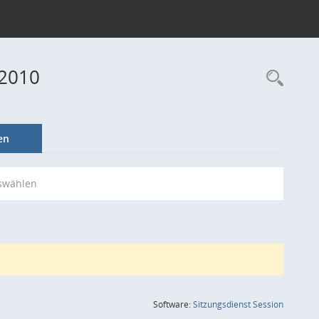
 2010
Rec
en
swählen
(Wird in
Software:
Sitzungsdienst
Session