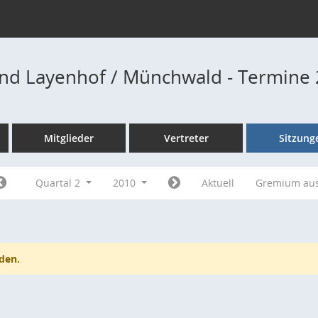
nd Layenhof / Münchwald - Termine
Mitglieder
Vertreter
Sitzung
Quartal 2
2010
Aktuell
Gremium au
den.