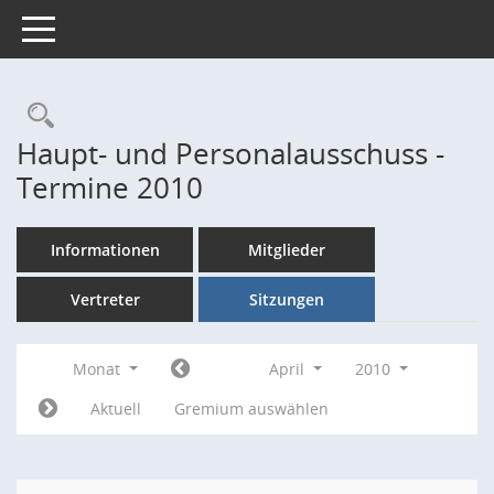
Toggle navigation
Rechercheauswahl
Haupt- und Personalausschuss -
Termine 2010
Informationen
Mitglieder
Vertreter
Sitzungen
Monat
April
2010
Aktuell
Gremium auswählen