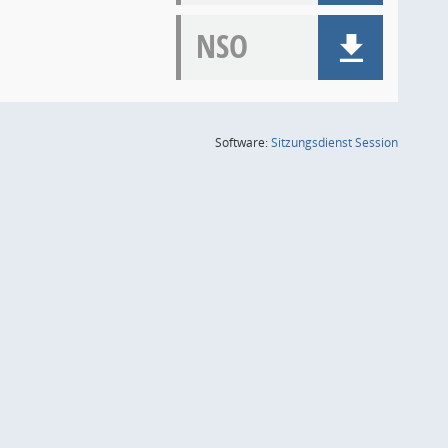
NSO
(Wird in
Software:
Sitzungsdienst
Session