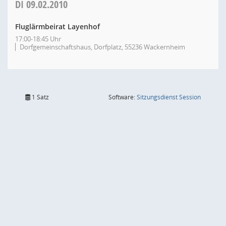
DI
09.02.2010
Fluglärmbeirat Layenhof
17:00-18:45 Uhr
Dorfgemeinschaftshaus, Dorfplatz, 55236 Wackernheim
(Wird in
1 Satz
Software:
Sitzungsdienst
Session