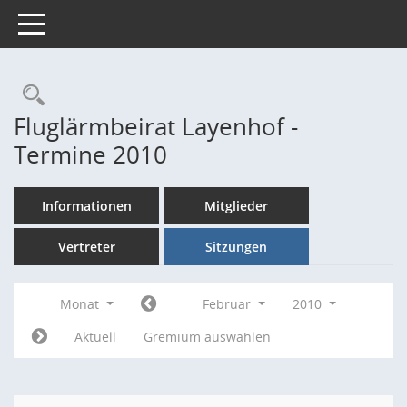
Toggle navigation
Rechercheauswahl
Fluglärmbeirat Layenhof -
Termine 2010
Informationen
Mitglieder
Vertreter
Sitzungen
Monat
Februar
2010
Aktuell
Gremium auswählen