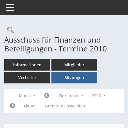
Toggle navigation
Rechercheauswahl
Ausschuss für Finanzen und
Beteiligungen - Termine 2010
Informationen
Mitglieder
Vertreter
Sitzungen
Monat
Dezember
2010
Aktuell
Gremium auswählen