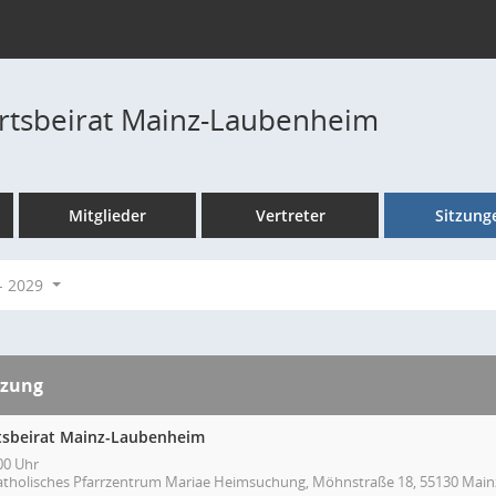
rtsbeirat Mainz-Laubenheim
Mitglieder
Vertreter
Sitzung
- 2029
tzung
tsbeirat Mainz-Laubenheim
00 Uhr
atholisches Pfarrzentrum Mariae Heimsuchung, Möhnstraße 18, 55130 Main