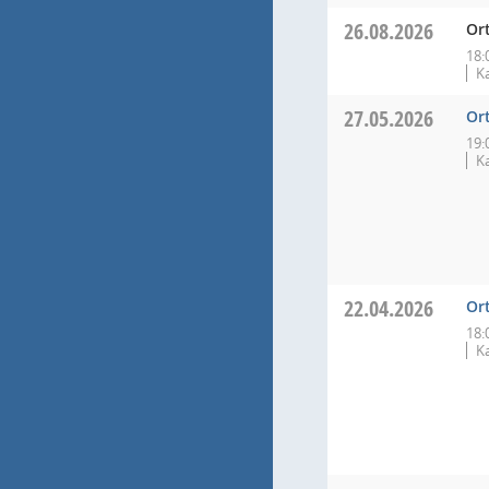
26.08.2026
Or
18:
K
27.05.2026
Or
19:
K
22.04.2026
Or
18:
K