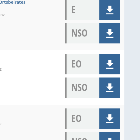
Ortsbeirates
E
inz
NSO
EO
z
NSO
EO
z