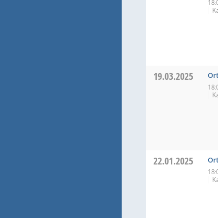
18:
K
19.03.2025
Or
18:
K
22.01.2025
Or
18:
K