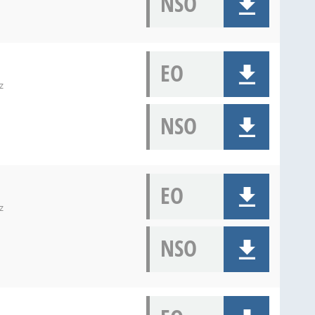
NSO
EO
z
NSO
EO
z
NSO