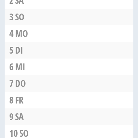
2
SA
3
SO
4
MO
5
DI
6
MI
7
DO
8
FR
9
SA
10
SO