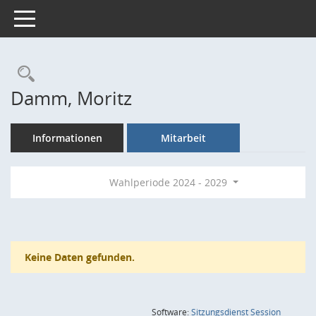
Toggle navigation
Rechercheauswahl
Damm, Moritz
Informationen
Mitarbeit
Wahlperiode 2024 - 2029
Keine Daten gefunden.
(Wird in
Software:
Sitzungsdienst
Session