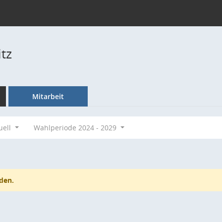
tz
Mitarbeit
uell
Wahlperiode 2024 - 2029
den.