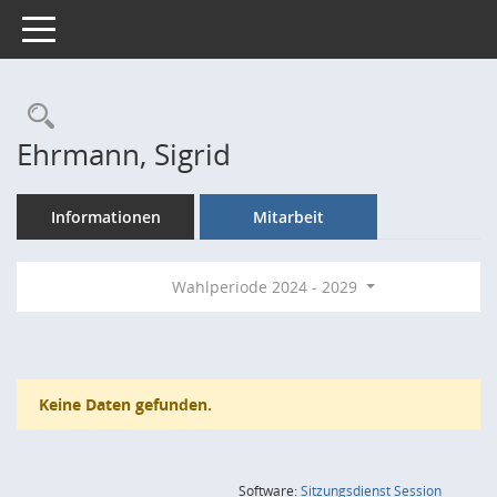
Toggle navigation
Rechercheauswahl
Ehrmann, Sigrid
Informationen
Mitarbeit
Wahlperiode 2024 - 2029
Keine Daten gefunden.
(Wird in
Software:
Sitzungsdienst
Session