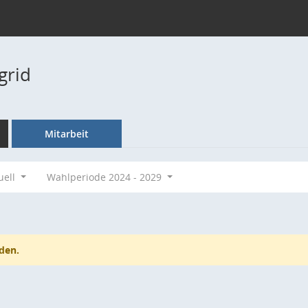
grid
Mitarbeit
uell
Wahlperiode 2024 - 2029
den.