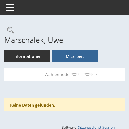
Toggle navigation
Rechercheauswahl
Marschalek, Uwe
Informationen
Mitarbeit
Wahlperiode 2024 - 2029
Keine Daten gefunden.
(Wird in
Software:
Sitzungsdienst
Session