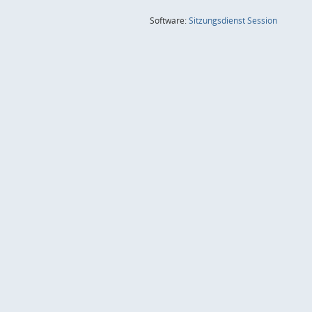
(Wird in
Software:
Sitzungsdienst
Session