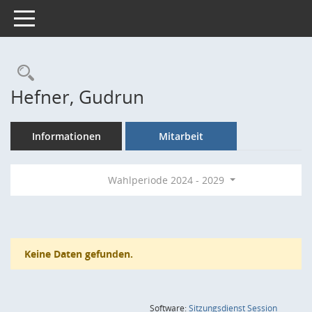
Toggle navigation
Rechercheauswahl
Hefner, Gudrun
Informationen
Mitarbeit
Wahlperiode 2024 - 2029
Keine Daten gefunden.
(Wird in
Software:
Sitzungsdienst
Session