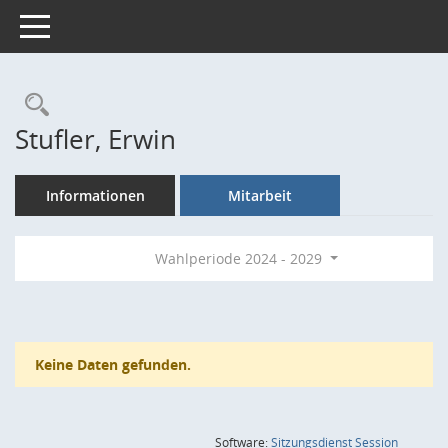
Toggle navigation
Rechercheauswahl
Stufler, Erwin
Informationen
Mitarbeit
Wahlperiode 2024 - 2029
Keine Daten gefunden.
(Wird in
Software:
Sitzungsdienst
Session