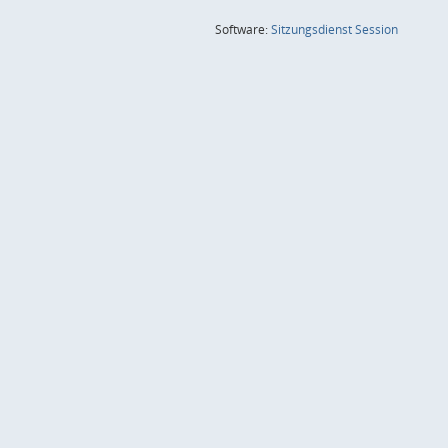
(Wird in
Software:
Sitzungsdienst
Session