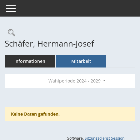
Toggle navigation
Rechercheauswahl
Schäfer, Hermann-Josef
Informationen
Mitarbeit
Wahlperiode 2024 - 2029
Keine Daten gefunden.
(Wird in
Software:
Sitzungsdienst
Session