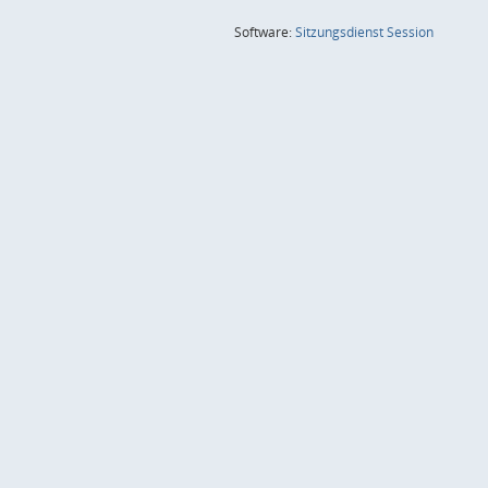
(Wird in
Software:
Sitzungsdienst
Session