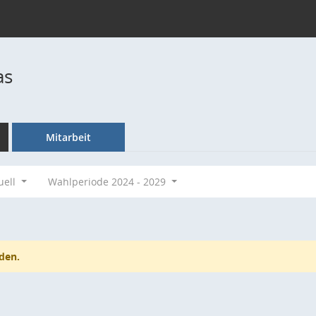
as
Mitarbeit
uell
Wahlperiode 2024 - 2029
den.