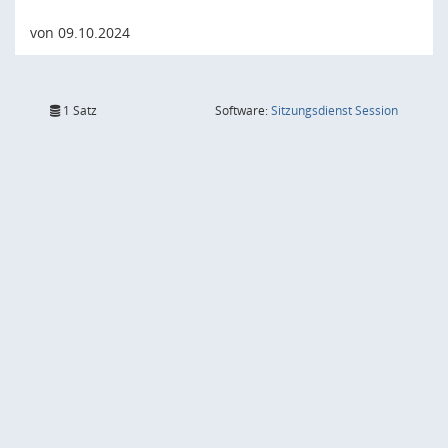
von 09.10.2024
(Wird in
1 Satz
Software:
Sitzungsdienst
Session