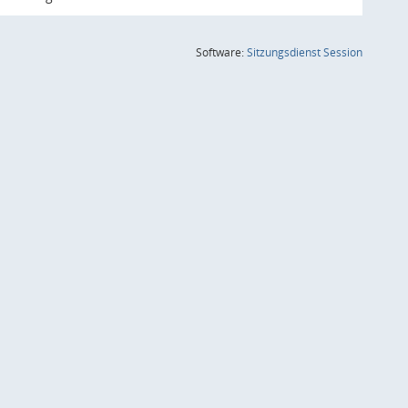
(Wird in
Software:
Sitzungsdienst
Session