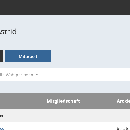
strid
Mitarbeit
lle Wahlperioden
Mitgliedschaft
Art d
er
ss
berate