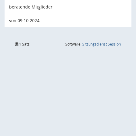
beratende Mitglieder
von 09.10.2024
(Wird in
1 Satz
Software:
Sitzungsdienst
Session