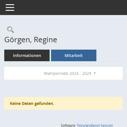
Toggle navigation
Rechercheauswahl
Görgen, Regine
Informationen
Mitarbeit
Wahlperiode 2024 - 2029
Keine Daten gefunden.
(Wird in
Software:
Sitzungsdienst
Session