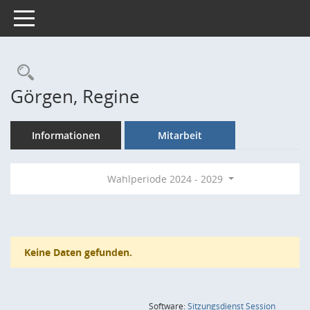
Toggle navigation
Rechercheauswahl
Görgen, Regine
Informationen
Mitarbeit
Wahlperiode 2024 - 2029
Keine Daten gefunden.
(Wird in
Software:
Sitzungsdienst
Session