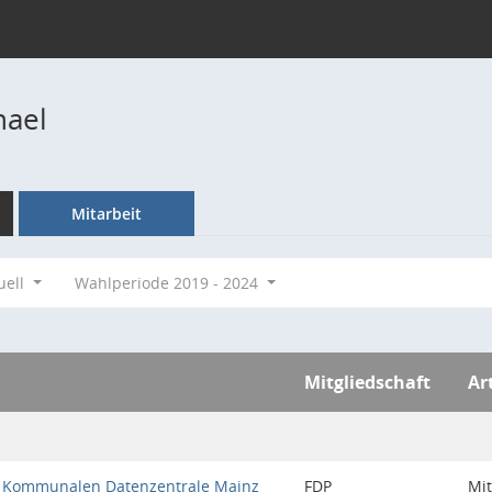
hael
Mitarbeit
uell
Wahlperiode 2019 - 2024
Mitgliedschaft
Ar
 Kommunalen Datenzentrale Mainz
FDP
Mit