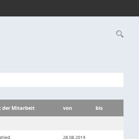
Rec
t der Mitarbeit
von
bis
glied
28.08.2019