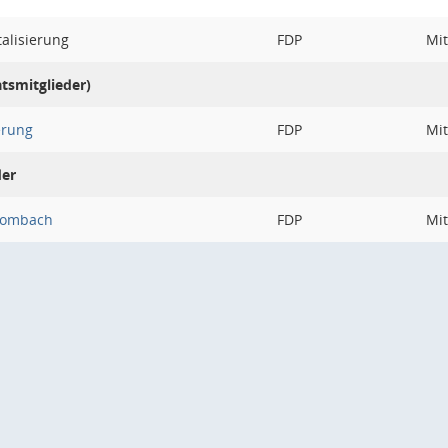
talisierung
FDP
Mit
atsmitglieder)
ierung
FDP
Mit
der
Mombach
FDP
Mit