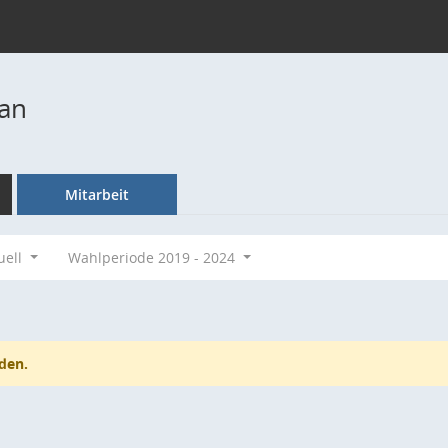
fan
Mitarbeit
uell
Wahlperiode 2019 - 2024
den.