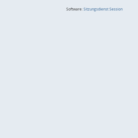
(Wird in
Software:
Sitzungsdienst
Session