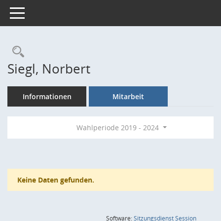
Toggle navigation
Rechercheauswahl
Siegl, Norbert
Informationen
Mitarbeit
Wahlperiode 2019 - 2024
Keine Daten gefunden.
(Wird in
Software:
Sitzungsdienst
Session