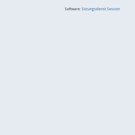
(Wird in
Software:
Sitzungsdienst
Session