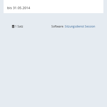
bis 31.05.2014
(Wird in
1 Satz
Software:
Sitzungsdienst
Session